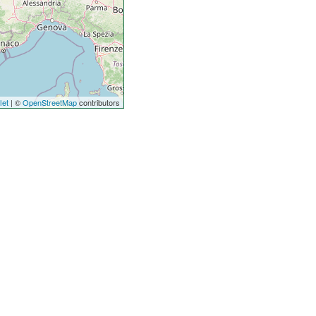
let
| ©
OpenStreetMap
contributors