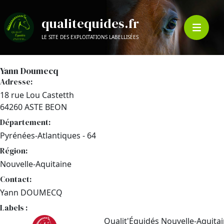
qualitequides.fr
LE SITE DES EXPLOITATIONS LABELLISÉES
Yann Doumecq
Adresse:
18 rue Lou Castetth
64260 ASTE BEON
Département:
Pyrénées-Atlantiques - 64
Région:
Nouvelle-Aquitaine
Contact:
Yann DOUMECQ
Labels :
Qualit'Équidés Nouvelle-Aquita