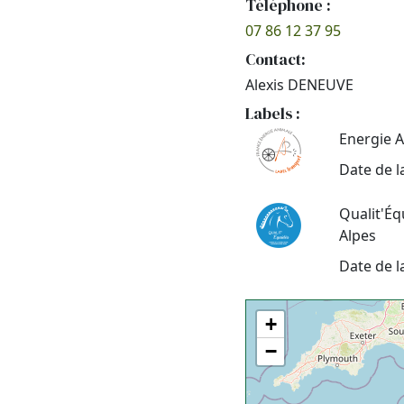
Téléphone :
07 86 12 37 95
Contact:
Alexis DENEUVE
Labels :
Energie A
Date de l
Qualit'É
Alpes
Date de l
+
−