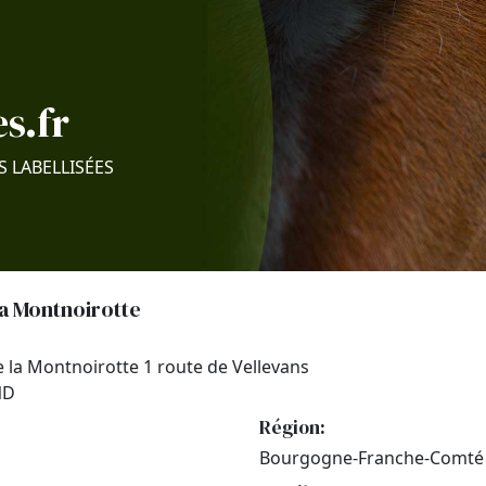
s.fr
S LABELLISÉES
la Montnoirotte
e la Montnoirotte 1 route de Vellevans
ND
Région:
Bourgogne-Franche-Comté