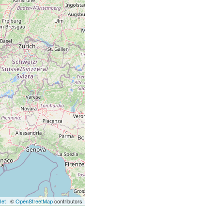
let
| ©
OpenStreetMap
contributors