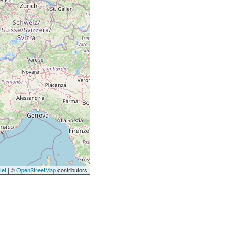
let
| ©
OpenStreetMap
contributors