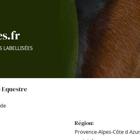
s.fr
S LABELLISÉES
e Equestre
ade
Région:
Provence-Alpes-Côte d Azu