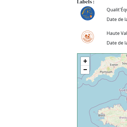
Labels :
Qualit'É
Date de l
Haute Va
Date de l
+
−