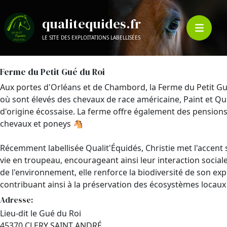
qualitequides.fr
LE SITE DES EXPLOITATIONS LABELLISÉES
Ferme du Petit Gué du Roi
Aux portes d'Orléans et de Chambord, la Ferme du Petit Gu
où sont élevés des chevaux de race américaine, Paint et Qu
d'origine écossaise. La ferme offre également des pension
chevaux et poneys 🐴
Récemment labellisée Qualit'Équidés, Christie met l'accent 
vie en troupeau, encourageant ainsi leur interaction soc
de l'environnement, elle renforce la biodiversité de son ex
contribuant ainsi à la préservation des écosystèmes locaux
Adresse:
Lieu-dit le Gué du Roi
45370 CLERY SAINT ANDRÉ