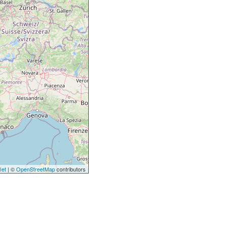
let
| ©
OpenStreetMap
contributors