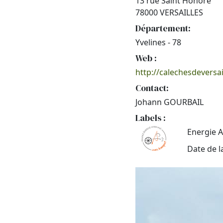
13 rue Saint Honoré
78000 VERSAILLES
Département:
Yvelines - 78
Web :
http://calechesdeversa
Contact:
Johann GOURBAIL
Labels :
Energie A
Date de l