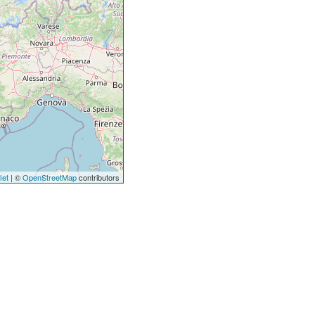
let
| ©
OpenStreetMap
contributors