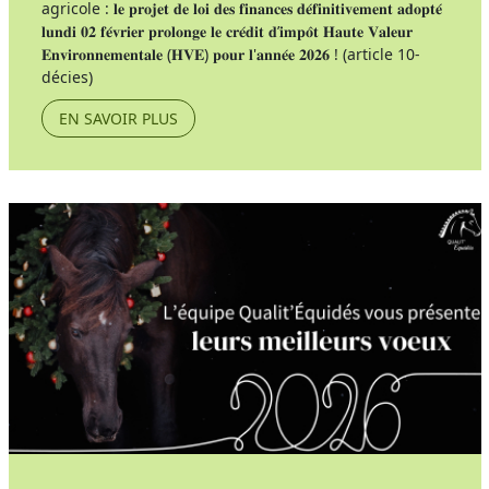
agricole : 𝐥𝐞 𝐩𝐫𝐨𝐣𝐞𝐭 𝐝𝐞 𝐥𝐨𝐢 𝐝𝐞𝐬 𝐟𝐢𝐧𝐚𝐧𝐜𝐞𝐬 𝐝𝐞́𝐟𝐢𝐧𝐢𝐭𝐢𝐯𝐞𝐦𝐞𝐧𝐭 𝐚𝐝𝐨𝐩𝐭𝐞́
𝐥𝐮𝐧𝐝𝐢 𝟎𝟐 𝐟𝐞́𝐯𝐫𝐢𝐞𝐫 𝐩𝐫𝐨𝐥𝐨𝐧𝐠𝐞 𝐥𝐞 𝐜𝐫𝐞́𝐝𝐢𝐭 𝐝’𝐢𝐦𝐩𝐨̂𝐭 𝐇𝐚𝐮𝐭𝐞 𝐕𝐚𝐥𝐞𝐮𝐫
𝐄𝐧𝐯𝐢𝐫𝐨𝐧𝐧𝐞𝐦𝐞𝐧𝐭𝐚𝐥𝐞 (𝐇𝐕𝐄) 𝐩𝐨𝐮𝐫 𝐥'𝐚𝐧𝐧𝐞́𝐞 𝟐𝟎𝟐𝟔 ! (article 10-
décies)
EN SAVOIR PLUS