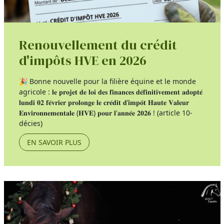
Renouvellement du crédit
d'impôts HVE en 2026
🎉 Bonne nouvelle pour la filière équine et le monde
agricole : 𝐥𝐞 𝐩𝐫𝐨𝐣𝐞𝐭 𝐝𝐞 𝐥𝐨𝐢 𝐝𝐞𝐬 𝐟𝐢𝐧𝐚𝐧𝐜𝐞𝐬 𝐝𝐞́𝐟𝐢𝐧𝐢𝐭𝐢𝐯𝐞𝐦𝐞𝐧𝐭 𝐚𝐝𝐨𝐩𝐭𝐞́
𝐥𝐮𝐧𝐝𝐢 𝟎𝟐 𝐟𝐞́𝐯𝐫𝐢𝐞𝐫 𝐩𝐫𝐨𝐥𝐨𝐧𝐠𝐞 𝐥𝐞 𝐜𝐫𝐞́𝐝𝐢𝐭 𝐝’𝐢𝐦𝐩𝐨̂𝐭 𝐇𝐚𝐮𝐭𝐞 𝐕𝐚𝐥𝐞𝐮𝐫
𝐄𝐧𝐯𝐢𝐫𝐨𝐧𝐧𝐞𝐦𝐞𝐧𝐭𝐚𝐥𝐞 (𝐇𝐕𝐄) 𝐩𝐨𝐮𝐫 𝐥'𝐚𝐧𝐧𝐞́𝐞 𝟐𝟎𝟐𝟔 ! (article 10-
décies)
EN SAVOIR PLUS