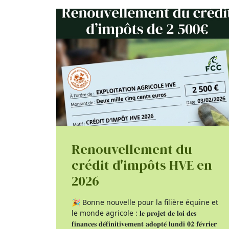
Renouvellement du
crédit d'impôts HVE en
2026
🎉 Bonne nouvelle pour la filière équine et
le monde agricole : 𝐥𝐞 𝐩𝐫𝐨𝐣𝐞𝐭 𝐝𝐞 𝐥𝐨𝐢 𝐝𝐞𝐬
𝐟𝐢𝐧𝐚𝐧𝐜𝐞𝐬 𝐝𝐞́𝐟𝐢𝐧𝐢𝐭𝐢𝐯𝐞𝐦𝐞𝐧𝐭 𝐚𝐝𝐨𝐩𝐭𝐞́ 𝐥𝐮𝐧𝐝𝐢 𝟎𝟐 𝐟𝐞́𝐯𝐫𝐢𝐞𝐫