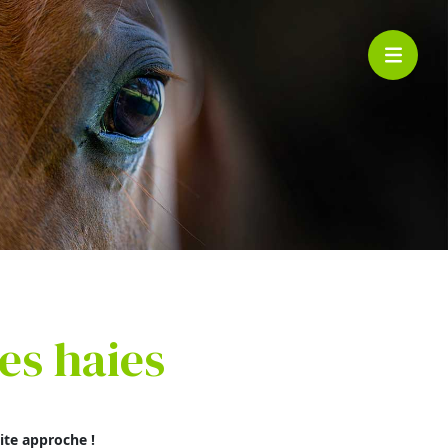
des haies
mite approche !