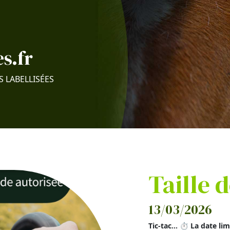
s.fr
S LABELLISÉES
Taille 
13/03/2026
Tic-tac... ⏱️ La date li