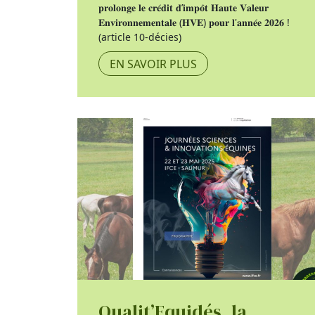
𝐩𝐫𝐨𝐥𝐨𝐧𝐠𝐞 𝐥𝐞 𝐜𝐫𝐞́𝐝𝐢𝐭 𝐝’𝐢𝐦𝐩𝐨̂𝐭 𝐇𝐚𝐮𝐭𝐞 𝐕𝐚𝐥𝐞𝐮𝐫
𝐄𝐧𝐯𝐢𝐫𝐨𝐧𝐧𝐞𝐦𝐞𝐧𝐭𝐚𝐥𝐞 (𝐇𝐕𝐄) 𝐩𝐨𝐮𝐫 𝐥'𝐚𝐧𝐧𝐞́𝐞 𝟐𝟎𝟐𝟔 !
(article 10-décies)
EN SAVOIR PLUS
Qualit’Equidés, la