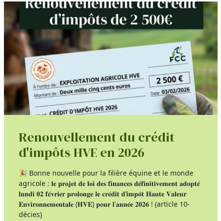
Renouvellement du crédit
d'impôts HVE en 2026
🎉 Bonne nouvelle pour la filière équine et le monde
agricole : 𝐥𝐞 𝐩𝐫𝐨𝐣𝐞𝐭 𝐝𝐞 𝐥𝐨𝐢 𝐝𝐞𝐬 𝐟𝐢𝐧𝐚𝐧𝐜𝐞𝐬 𝐝𝐞́𝐟𝐢𝐧𝐢𝐭𝐢𝐯𝐞𝐦𝐞𝐧𝐭 𝐚𝐝𝐨𝐩𝐭𝐞́
𝐥𝐮𝐧𝐝𝐢 𝟎𝟐 𝐟𝐞́𝐯𝐫𝐢𝐞𝐫 𝐩𝐫𝐨𝐥𝐨𝐧𝐠𝐞 𝐥𝐞 𝐜𝐫𝐞́𝐝𝐢𝐭 𝐝’𝐢𝐦𝐩𝐨̂𝐭 𝐇𝐚𝐮𝐭𝐞 𝐕𝐚𝐥𝐞𝐮𝐫
𝐄𝐧𝐯𝐢𝐫𝐨𝐧𝐧𝐞𝐦𝐞𝐧𝐭𝐚𝐥𝐞 (𝐇𝐕𝐄) 𝐩𝐨𝐮𝐫 𝐥'𝐚𝐧𝐧𝐞́𝐞 𝟐𝟎𝟐𝟔 ! (article 10-
décies)