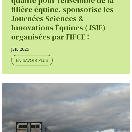
qualité pour l’ensemble de la
filière équine, sponsorise les
Journées Sciences &
Innovations Équines (JSIE)
organisées par l’IFCE !
JSIE 2025
EN SAVOIR PLUS